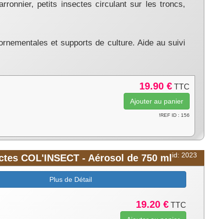
onnier, petits insectes circulant sur les troncs,
ornementales et supports de culture. Aide au suivi
19.90 €
TTC
!REF ID : 156
id: 2023
sectes COL'INSECT - Aérosol de 750 ml
Plus de Détail
19.20 €
TTC