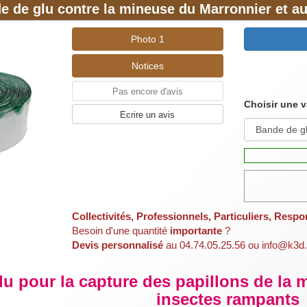
effet est radical : le savon asphyxie les insectes en bo
e de glu contre la mineuse du Marronnier et a
Photo 1
iliaires
Notices
 nombreux prédateurs se nourrissent de pucerons. Les plus
ultes et les larves de coccinelle, les larves de chrysopes 
Pas encore d'avis
Choisir une v
rphes.
Ecrire un avis
us vous proposons des boites de 80 larves de cocci
unctata).
t une coccinelle, qu'on rencontre naturellement en Europe. 
abitats relativement étendue et se nourrit de nombre
ie les conditions ensoleillées et relativement sèches cara
 est courte et peu dense.
Collectivités, Professionnels, Particuliers, Respo
Besoin d'une quantité
importante
?
lia bipunctata est une visiteuse régulière des potagers, d
Devis personnalisé
au 04.74.05.25.56 ou info@k3d.
ut utiliser Adalia bipunctata dans de nombreuses cultures
 jardins (rosiers, arbustes, annuelles), potagers et vergers
u pour la capture des papillons de la 
en place dés reception !!!
insectes rampants