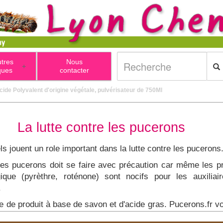
utres
Nous
+
ques
contacter
icide Polyvalent d'origine végétale, pulvérisateur de 750Ml
La lutte contre les pucerons
s jouent un role important dans la lutte contre les pucerons
les pucerons doit se faire avec précaution car même les pr
gique (pyrèthre, roténone) sont nocifs pour les auxiliair
.
sage de produit à base de savon et d'acide gras. Pucerons.f
 pour les plantes est un produit 100 % biodégradable à ba