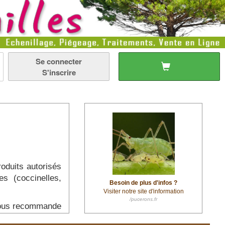
Se connecter
S'inscrire
.
oduits autorisés
es (coccinelles,
Besoin de plus d'infos ?
Visiter notre site d'information
/pucerons.fr
r vous recommande
se d'acides gras