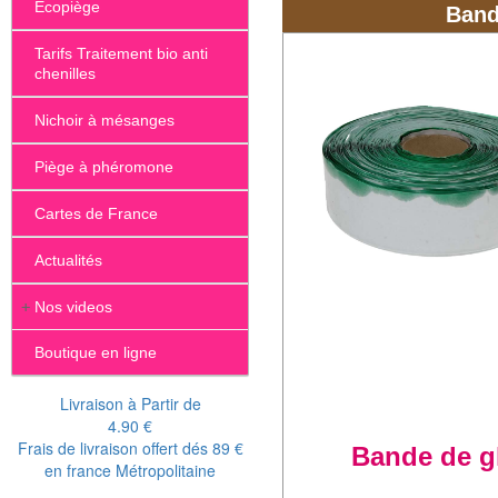
Écopiège
de haute qualité. L'
Band
respiratoires.
Tarifs Traitement bio anti
chenilles
Les insectes aux
Nichoir à mésanges
De
ad
Piège à phéromone
sy
No
Cartes de France
bip
Actualités
Adalia bipunctata
es
dans une gamme d'h
+
Nos videos
pucerons. Elle appréc
lieux où la végétation
Boutique en ligne
C'est ainsi que l'Ada
Livraison à Partir de
plates-bandes. On pe
4.90 €
plein champs, dans les
Frais de livraison offert dés 89 €
Bande de gl
en france Métropolitaine
ATTENTION, à mettre 