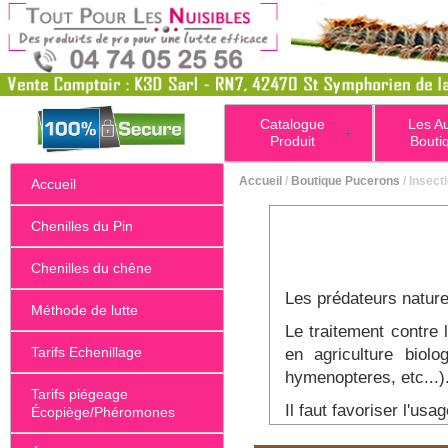
Catalogue
Les A
+
Produit
Bouti
Accueil
/
Boutique Pucerons
/ Insect
Accueil
Chenilles du Pin
Chenilles du chêne
Les prédateurs naturel
Méthode de lutte
Le traitement contre 
Tarifs Echenillage
en agriculture biolo
hymenopteres, etc...)
Tarifs piégeage
Il faut favoriser l'u
Écopiège/Phéromones
Bioshower. Bioshower