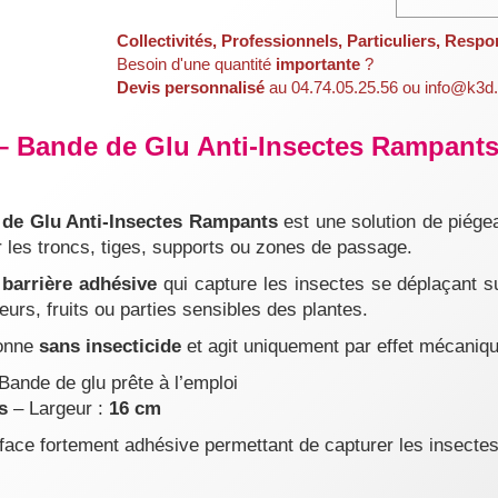
Collectivités, Professionnels, Particuliers, Respo
Besoin d'une quantité
importante
?
Devis personnalisé
au 04.74.05.25.56 ou info@k3d.
Bande de Glu Anti-Insectes Rampants 
e Glu Anti-Insectes Rampants
est une solution de piége
r les troncs, tiges, supports ou zones de passage.
e
barrière adhésive
qui capture les insectes se déplaçant su
leurs, fruits ou parties sensibles des plantes.
ionne
sans insecticide
et agit uniquement par effet mécaniqu
Bande de glu prête à l’emploi
s
– Largeur :
16 cm
ace fortement adhésive permettant de capturer les insectes 