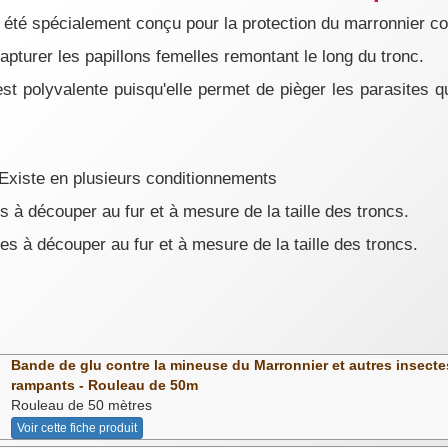
glu
 été spécialement conçu pour la protection du marronnier co
apturer les papillons femelles remontant le long du tronc.
ficace : la bande de glu.
st polyvalente puisqu'elle permet de pièger les parasites qu
Besoin de plus d'infos ?
Visiter notre site d'information
/pucerons.fr
Existe en plusieurs conditionnements
 à découper au fur et à mesure de la taille des troncs.
s à découper au fur et à mesure de la taille des troncs.
Bande de glu contre la mineuse du Marronnier et autres insecte
rampants - Rouleau de 50m
Rouleau de 50 mètres
Voir cette fiche produit