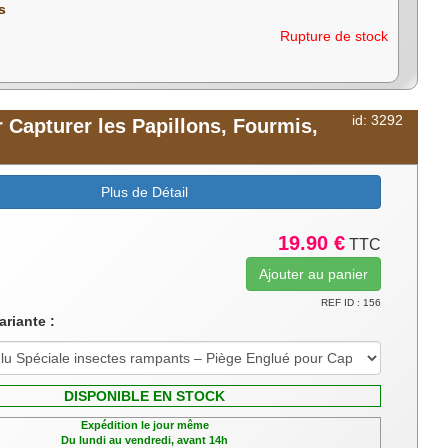
s
Rupture de stock
id: 3292
 Capturer les Papillons, Fourmis,
Plus de Détail
19.90 €
TTC
REF ID : 156
ariante :
DISPONIBLE EN STOCK
Expédition le jour même
Du lundi au vendredi, avant 14h