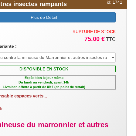
uchant les pores
id: 1741
utres insectes rampants
Plus de Détail
RUPTURE DE STOCK
 connus sont les
75.00 €
TTC
et les larves de
ariante :
nelles (Adalia
DISPONIBLE EN STOCK
Elle se retrouve
Expédition le jour même
uses espèces de
Du lundi au vendredi, avant 14h
Livraison offerte à partir de 89 € (en point de retrait)
ctéristiques des
nsable espaces verts...
es champs et des
fr
 protégées ou de
.
mineuse du marronnier et autres