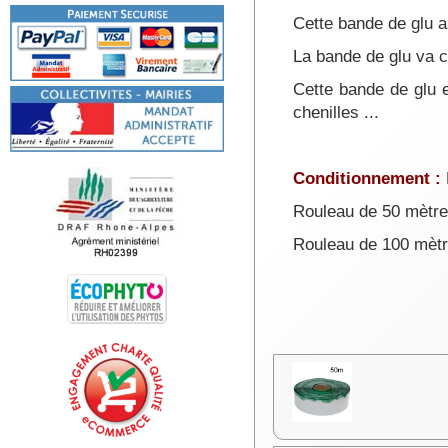
Les bandes de 
Cette bande de glu a
La bande de glu va c
Autres remède trés ef
Cette bande de glu e
chenilles ...
Conditionnement :
Rouleau de 50 mètres
Rouleau de 100 mètre