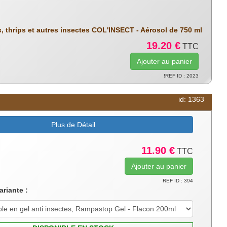
s, thrips et autres insectes COL'INSECT - Aérosol de 750 ml
19.20 €
TTC
!REF ID : 2023
id: 1363
Plus de Détail
11.90 €
TTC
REF ID : 394
ariante :